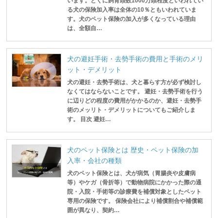
います。とくに飼育頭数1000万頭程度といわれてい
る犬の保険加入率は全体の10％ともいわれていま
す。犬のペット保険の加入が多くなっている理由
は、全額自…
犬の避妊手術・去勢手術の費用と手術のメリ
ット・デメリット
犬の避妊・去勢手術は、犬と暮らす方が必ず検討し
なくてはならないことです。 避妊・去勢手術を行う
に辺りどの程度の費用がかかるのか、避妊・去勢手
術のメッリト・デメリットについてもご紹介しま
す。 目次 避妊…
犬のペット保険とは 歴史・ペット保険の加
入率・会社の種類
犬のペット保険とは、犬が病気（胃腸炎や皮膚病
等）やケガ（骨折等）で動物病院にかかった際の通
院・入院・手術等の診療費を補償対象としたペット
専用の保険です。 保険会社により補償割合や補償範
囲が異なり、契約…