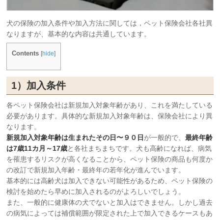
犬の保険の加入条件や加入方法に関しては，ペット保険会社各社異
なりますが、基本的な内容は共通しています。
Contents
[
hide
]
1）加入条件
各ペット保険会社は新規加入対象年齢があり、これを満たしている
必要があります。具体的な新規加入対象年齢は、保険会社により異
なります。
新規加入対象年齢は生まれたその日〜９０日
が一般的で、
最終年齢
は7歳11カ月～17歳
と各社まちまちです。犬も高齢になれば、病気
を罹患するリスクが高くなることから、ペット保険の商品も何度か
の改訂で新規加入年齢・最終年の若年化が進んでいます。
基本的には高齢犬は加入できない可能性があるため、ペット保険の
検討を始めたら早めに加入されるのがよろしいでしょう。
また、一般的に健康体の犬でないと加入はできません。しかし過去
の病気によっては補償範囲が限定された上で加入できるケースもあ